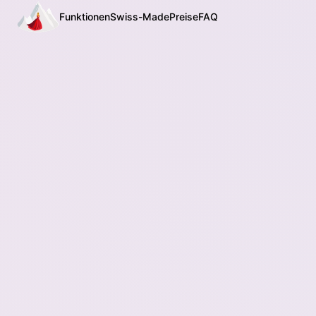
Funktionen
Swiss-Made
Preise
FAQ