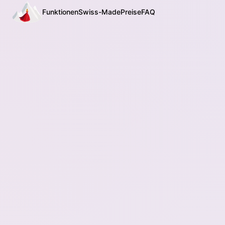
Funktionen
Swiss-Made
Preise
FAQ