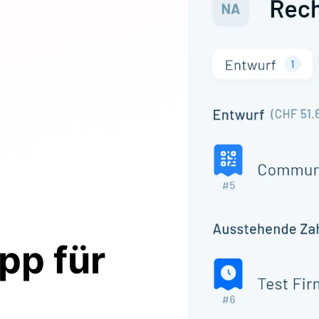
App
für