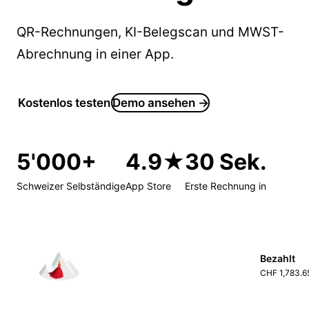
QR-Rechnungen, KI-Belegscan und MWST-
Abrechnung in einer App.
Kostenlos testen
Demo ansehen →
5'000+
4.9★
30 Sek.
Schweizer Selbständige
App Store
Erste Rechnung in
Bezahlt
CHF 1,783.6