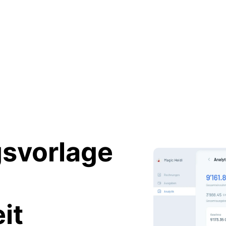
gsvorlage
it