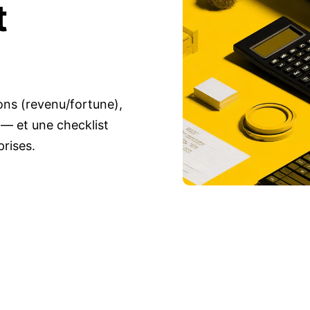
t
tions (revenu/fortune),
l — et une checklist
prises.