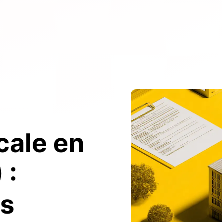
cale en
 :
es