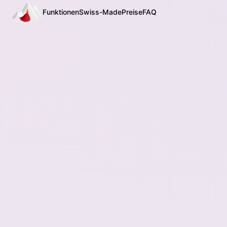
Funktionen
Swiss-Made
Preise
FAQ