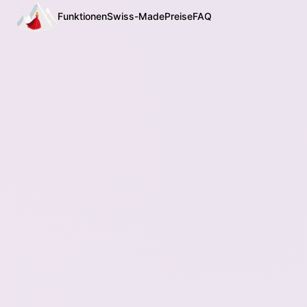
Funktionen
Swiss-Made
Preise
FAQ