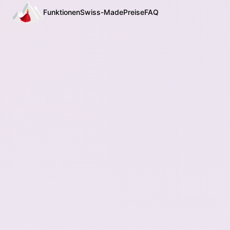
Funktionen
Swiss-Made
Preise
FAQ