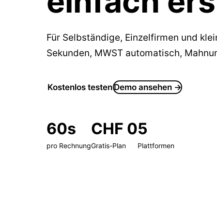
einfach ers
Für Selbständige, Einzelfirmen und kl
Sekunden, MWST automatisch, Mahnung
Kostenlos testen
Demo ansehen →
60s
CHF 0
5
pro Rechnung
Gratis-Plan
Plattformen