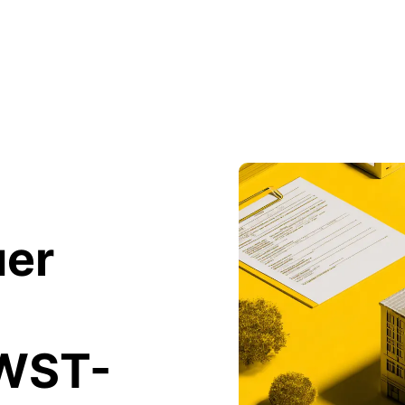
uer
MWST-