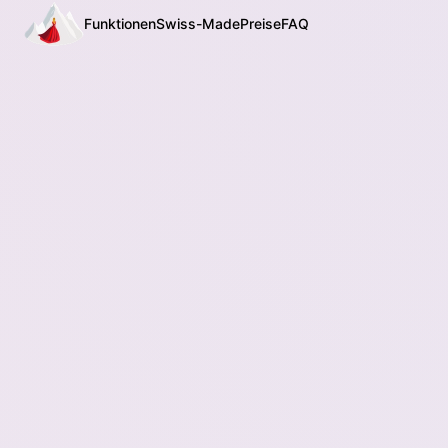
Funktionen
Swiss-Made
Preise
FAQ