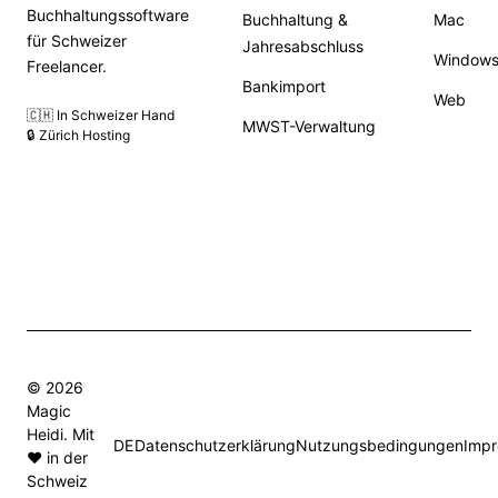
Buchhaltungssoftware
Buchhaltung &
Mac
für Schweizer
Jahresabschluss
Window
Freelancer.
Bankimport
Web
🇨🇭 In Schweizer Hand
MWST-Verwaltung
🔒 Zürich Hosting
© 2026
Magic
Heidi. Mit
DE
Datenschutzerklärung
Nutzungsbedingungen
Imp
❤️ in der
Schweiz