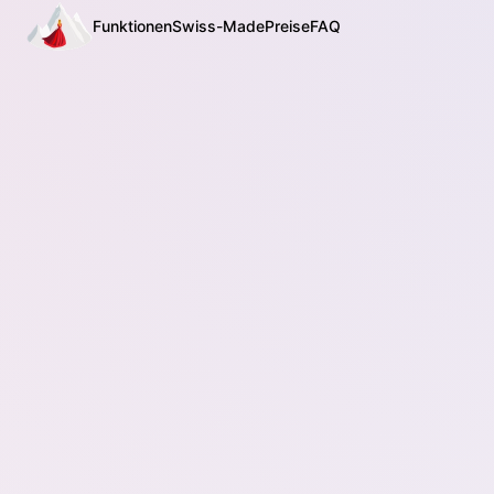
Funktionen
Swiss-Made
Preise
FAQ