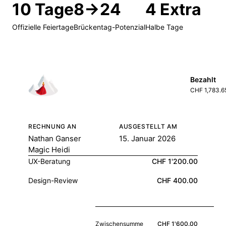
10 Tage
8→24
4 Extra
Offizielle Feiertage
Brückentag-Potenzial
Halbe Tage
Bezahlt
CHF 1,783.6
RECHNUNG AN
AUSGESTELLT AM
Nathan Ganser
15. Januar 2026
Magic Heidi
UX-Beratung
CHF 1'200.00
Design-Review
CHF 400.00
Zwischensumme
CHF 1'600.00