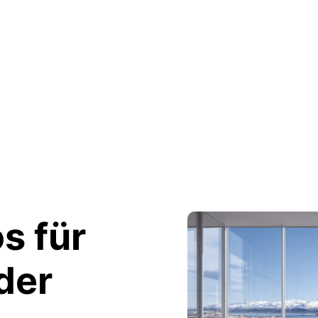
s für
der