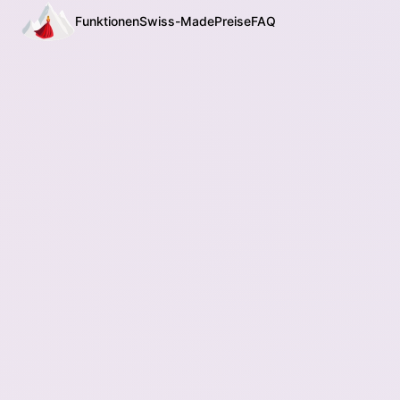
Funktionen
Swiss-Made
Preise
FAQ