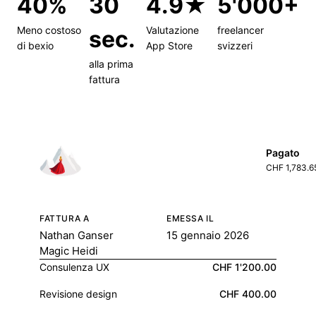
40%
30
4.9★
5'000+
Meno costoso
Valutazione
freelancer
sec.
di bexio
App Store
svizzeri
alla prima
fattura
Pagato
CHF 1,783.6
FATTURA A
EMESSA IL
Nathan Ganser
15 gennaio 2026
Magic Heidi
Consulenza UX
CHF 1'200.00
Revisione design
CHF 400.00