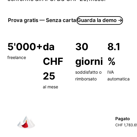
Prova gratis — Senza carta
Guarda la demo →
5'000+
da
30
8.1
freelance
CHF
giorni
%
soddisfatto o
IVA
25
rimborsato
automatica
al mese
Pagato
CHF 1,783.6