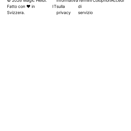
© 2026 Magic Heidi.
Informativa
Termini
Colophon
Accedi
IT
Fatto con ❤️ in
sulla
di
Svizzera.
privacy
servizio