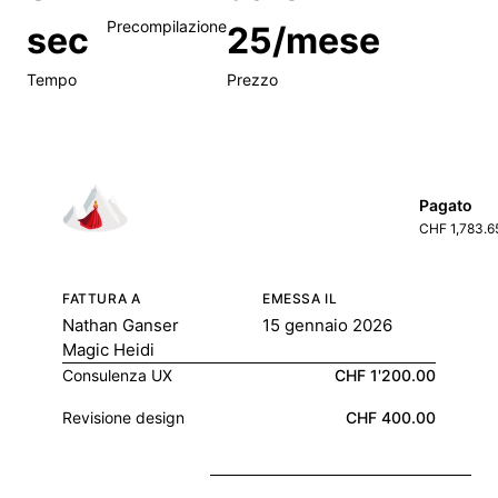
Precompilazione
sec
25/mese
Tempo
Prezzo
Pagato
CHF 1,783.6
FATTURA A
EMESSA IL
Nathan Ganser
15 gennaio 2026
Magic Heidi
Consulenza UX
CHF 1'200.00
Revisione design
CHF 400.00