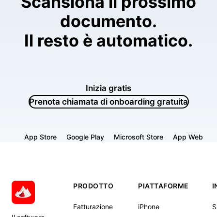
Scansiona il prossimo
documento.
Il resto è automatico.
Inizia gratis
Prenota chiamata di onboarding gratuita
App Store
Google Play
Microsoft Store
App Web
PRODOTTO
PIATTAFORME
I
Fatturazione
iPhone
S