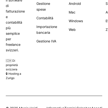
Il software
Gestione
Android
S
di
spese
fatturazione
Mac
A
e
Contabilità
Windows
E
contabilità
Importazione
più
Web
Z
bancaria
semplice
per
Gestione IVA
freelance
svizzeri.
🇨🇭 Di
proprietà
svizzera
🔒 Hosting a
Zurigo