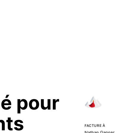
té
pour
nts
FACTURE À
Nathan Ganser