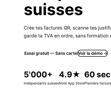
suisses
Crée tes factures QR, scanne tes justifi
garde ta TVA en ordre, sans formation
Essai gratuit — Sans carte
Voir la démo →
5'000+
4.9★
60 sec
Indépendants suisses
Note App Store
Première factur