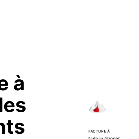
e à
les
nts
FACTURE À
Nathan Ganser