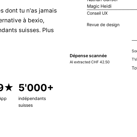
Magic Heidi
s dont tu n'as jamais
Conseil UX
ernative à bexio,
Revue de design
dants suisses. Plus
So
Dépense scannée
TV
AI extracted CHF 42.50
To
.9★
5'000+
App
indépendants
suisses