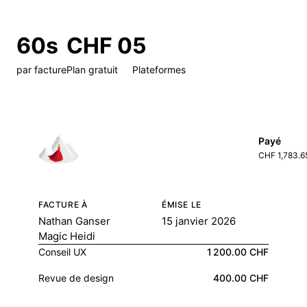
60s
CHF 0
5
par facture
Plan gratuit
Plateformes
Payé
CHF 1,783.6
FACTURE À
ÉMISE LE
Nathan Ganser
15 janvier 2026
Magic Heidi
Conseil UX
1 200.00 CHF
Revue de design
400.00 CHF