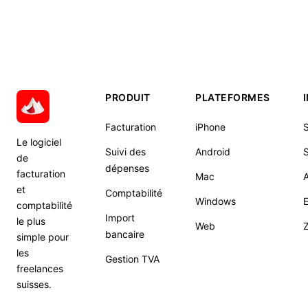
PRODUIT
PLATEFORMES
Facturation
iPhone
S
Le logiciel
Suivi des
Android
S
de
dépenses
facturation
Mac
et
Comptabilité
Windows
E
comptabilité
Import
le plus
Web
Z
bancaire
simple pour
les
Gestion TVA
freelances
suisses.