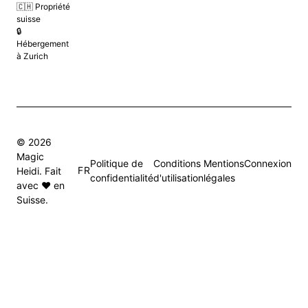
🇨🇭 Propriété
suisse
🔒
Hébergement
à Zurich
© 2026
Magic
Politique de
Conditions
Mentions
Connexion
FR
Heidi. Fait
confidentialité
d'utilisation
légales
avec ❤️ en
Suisse.