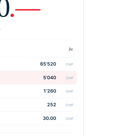
0
.—
.
iv.
65’520
CHF
5’040
CHF
1’260
CHF
252
CHF
30.00
CHF