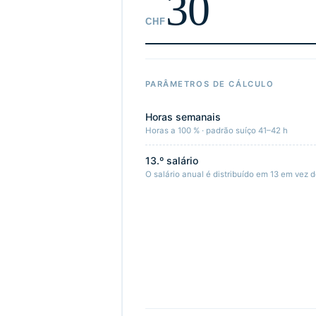
CHF
PARÂMETROS DE CÁLCULO
Horas semanais
Horas a 100 % · padrão suíço 41–42 h
13.º salário
O salário anual é distribuído em 13 em vez 