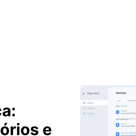
ça:
órios e