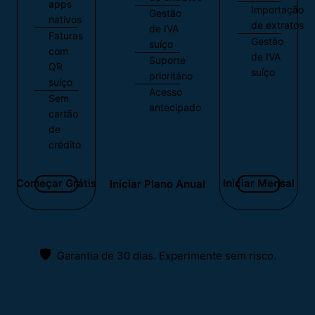
apps
Importação
Gestão
nativos
de extratos
de IVA
Faturas
Gestão
suíço
com
de IVA
Suporte
QR
suíço
prioritário
suíço
Acesso
Sem
antecipado
cartão
de
crédito
Começar Grátis
Iniciar Mensal
Iniciar Plano Anual
🛡️
Garantia de 30 dias. Experimente sem risco.