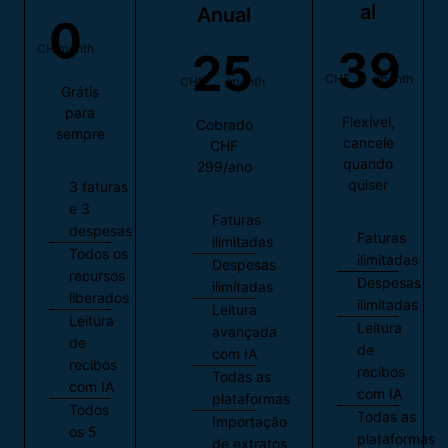
al
Anual
0
CHF
/month
39
25
CHF
/month
CHF
/month
Grátis
para
Flexível,
Cobrado
sempre
cancele
CHF
quando
299/ano
quiser
3 faturas
e 3
Faturas
despesas
Faturas
ilimitadas
Todos os
ilimitadas
Despesas
recursos
Despesas
ilimitadas
liberados
ilimitadas
Leitura
Leitura
Leitura
avançada
de
de
com IA
recibos
recibos
Todas as
com IA
com IA
plataformas
Todos
Todas as
Importação
os 5
plataformas
de extratos