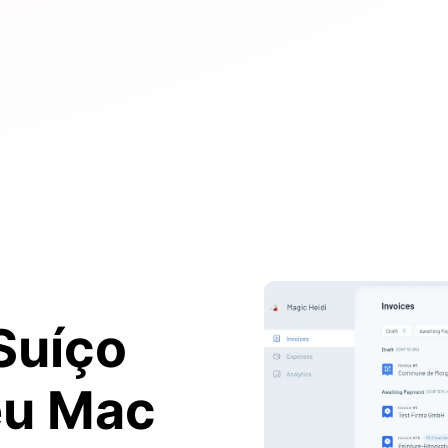
Suíço
eu Mac