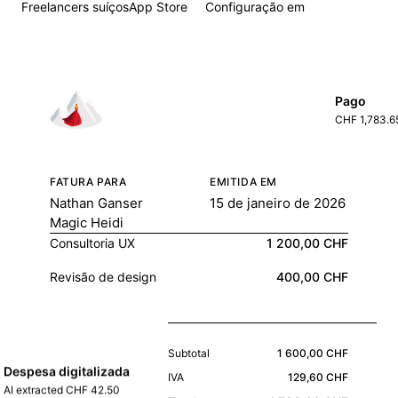
Freelancers suíços
App Store
Configuração em
Pago
CHF 1,783.6
FATURA PARA
EMITIDA EM
Nathan Ganser
15 de janeiro de 2026
Magic Heidi
Consultoria UX
1 200,00 CHF
Revisão de design
400,00 CHF
Subtotal
1 600,00 CHF
Despesa digitalizada
IVA
129,60 CHF
AI extracted CHF 42.50