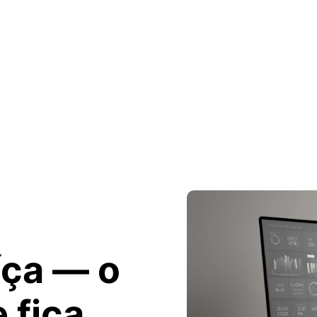
uíça —
o
 fica