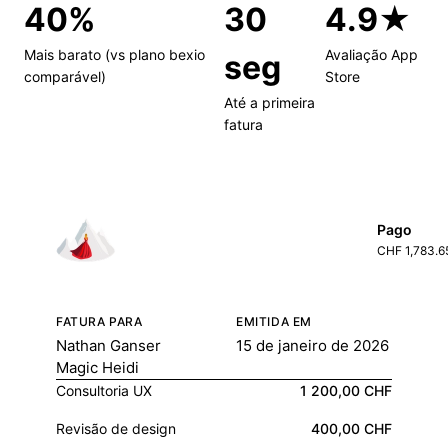
40%
30
4.9★
Mais barato (vs plano bexio
Avaliação App
seg
comparável)
Store
Até a primeira
fatura
Pago
CHF 1,783.6
FATURA PARA
EMITIDA EM
Nathan Ganser
15 de janeiro de 2026
Magic Heidi
Consultoria UX
1 200,00 CHF
Revisão de design
400,00 CHF