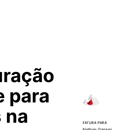
uração
e para
s na
FATURA PARA
Nathan Ganser