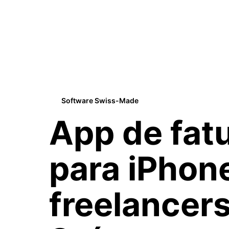
Software Swiss-Made
App de fat
para iPhon
freelancer