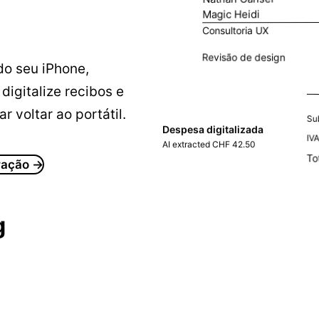
Magic Heidi
Consultoria UX
Revisão de design
 do seu iPhone,
igitalize recibos e
 voltar ao portátil.
Su
Despesa digitalizada
IV
AI extracted CHF 42.50
To
ração →
g