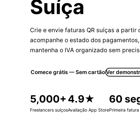
Suíça
Crie e envie faturas QR suíças a partir
acompanhe o estado dos pagamentos, d
mantenha o IVA organizado sem precisar
Comece grátis — Sem cartão
Ver demonst
5,000+
4.9★
60 se
Freelancers suíços
Avaliação App Store
Primeira fatura