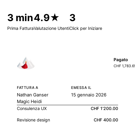
3 min
4.9★
3
Prima Fattura
Valutazione Utenti
Click per Iniziare
Pagato
CHF 1,783.6
FATTURA A
EMESSA IL
Nathan Ganser
15 gennaio 2026
Magic Heidi
Consulenza UX
CHF 1'200.00
Revisione design
CHF 400.00