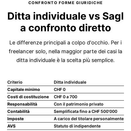
CONFRONTO FORME GIURIDICHE
Ditta individuale vs Sagl
a confronto diretto
Le differenze principali a colpo d'occhio. Per i
freelancer solo, nella maggior parte dei casi la
ditta individuale è la scelta più semplice.
Criterio
Ditta individuale
Sa
Capitale minimo
CHF 0
CHF
Costi di costituzione
CHF 0 a 700
CH
Responsabilità
Con il patrimonio privato
Lim
Contabilità
Semplificata fino a CHF 500'000
Par
Imposte
A carico del titolare personalmente
A l
AVS
Statuto di indipendente
Sta