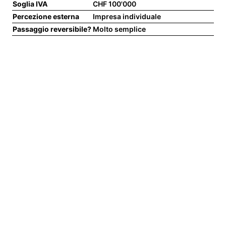
Soglia IVA
CHF 100'000
CHF
Percezione esterna
Impresa individuale
Per
Passaggio reversibile?
Molto semplice
Ric