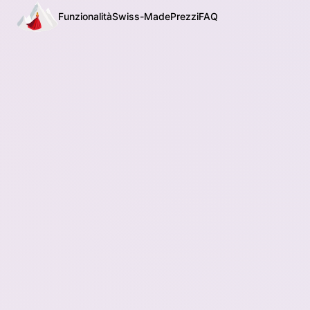
Funzionalità
Swiss-Made
Prezzi
FAQ