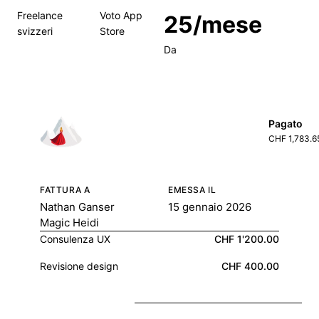
Freelance
Voto App
25/mese
svizzeri
Store
Da
Pagato
CHF 1,783.6
FATTURA A
EMESSA IL
Nathan Ganser
15 gennaio 2026
Magic Heidi
Consulenza UX
CHF 1'200.00
Revisione design
CHF 400.00