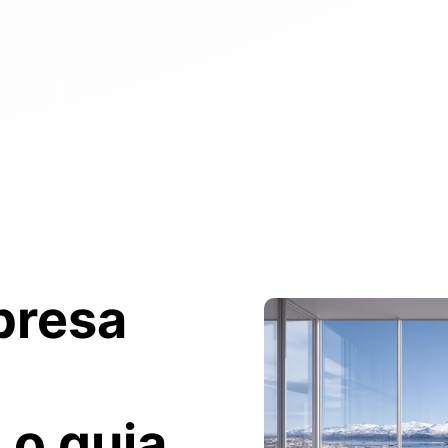
presa
:
o guia