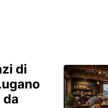
zi di
Lugano
i da