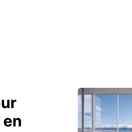
our
en