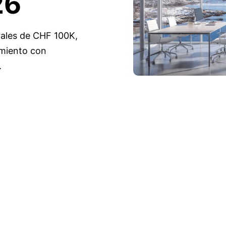
26
rales de CHF 100K,
imiento con
.