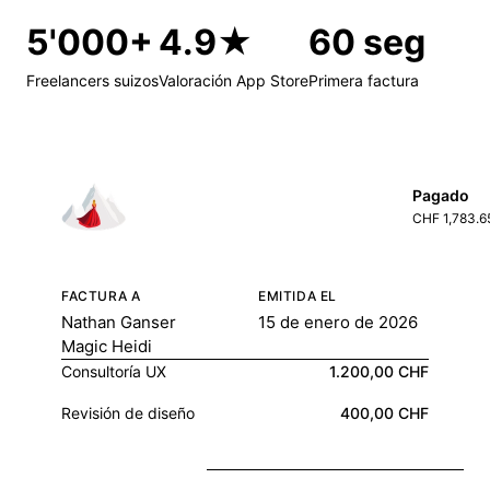
5'000+
4.9★
60 seg
Freelancers suizos
Valoración App Store
Primera factura
Pagado
CHF 1,783.6
FACTURA A
EMITIDA EL
Nathan Ganser
15 de enero de 2026
Magic Heidi
Consultoría UX
1.200,00 CHF
Revisión de diseño
400,00 CHF