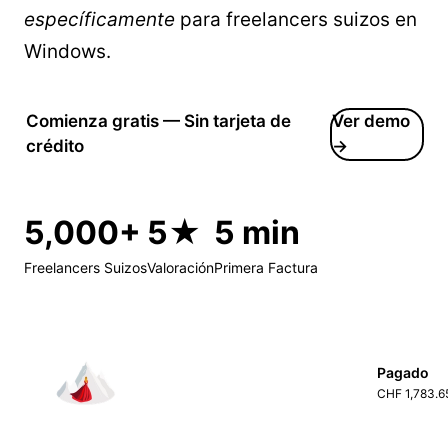
específicamente
para freelancers suizos en
Windows.
Comienza gratis — Sin tarjeta de
Ver demo
crédito
→
5,000+
5★
5 min
Freelancers Suizos
Valoración
Primera Factura
Pagado
CHF 1,783.6