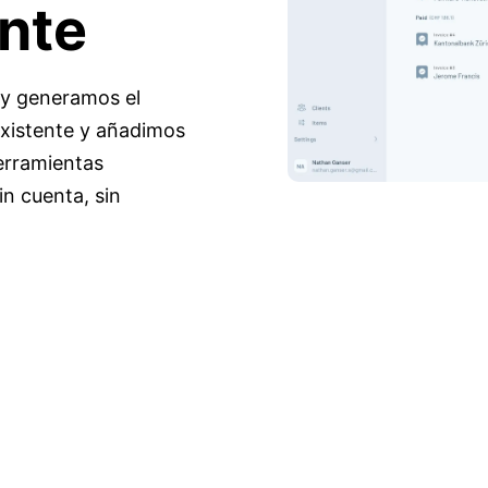
ente
o y generamos el
xistente y añadimos
erramientas
n cuenta, sin