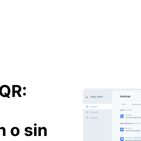
 QR:
 o sin