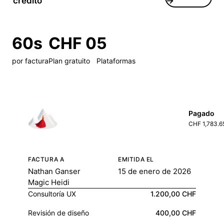
crédito
→
60s
CHF 0
5
por factura
Plan gratuito
Plataformas
Pagado
CHF 1,783.6
FACTURA A
EMITIDA EL
Nathan Ganser
15 de enero de 2026
Magic Heidi
Consultoría UX
1.200,00 CHF
Revisión de diseño
400,00 CHF