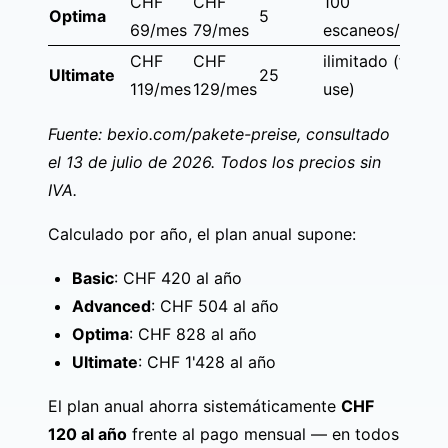
CHF
CHF
100
Optima
5
69/mes
79/mes
escaneos/mes
CHF
CHF
ilimitado (fair
Ultimate
25
119/mes
129/mes
use)
Fuente:
bexio.com/pakete-preise
, consultado
el 13 de julio de 2026. Todos los precios sin
IVA.
Calculado por año, el plan anual supone:
Basic
: CHF 420 al año
Advanced
: CHF 504 al año
Optima
: CHF 828 al año
Ultimate
: CHF 1'428 al año
El plan anual ahorra sistemáticamente
CHF
120 al año
frente al pago mensual — en todos