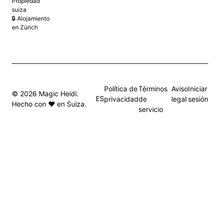
Propiedad
suiza
🔒 Alojamiento
en Zúrich
Política de
Términos
Aviso
Iniciar
© 2026 Magic Heidi.
ES
privacidad
de
legal
sesión
Hecho con ❤️ en Suiza.
servicio