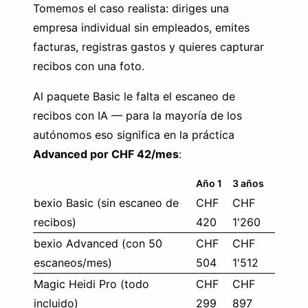
Tomemos el caso realista: diriges una
empresa individual sin empleados, emites
facturas, registras gastos y quieres capturar
recibos con una foto.
Al paquete Basic le falta el escaneo de
recibos con IA — para la mayoría de los
autónomos eso significa en la práctica
Advanced por CHF 42/mes
:
Año 1
3 años
bexio Basic (sin escaneo de
CHF
CHF
recibos)
420
1'260
bexio Advanced (con 50
CHF
CHF
escaneos/mes)
504
1'512
Magic Heidi Pro (todo
CHF
CHF
incluido)
299
897