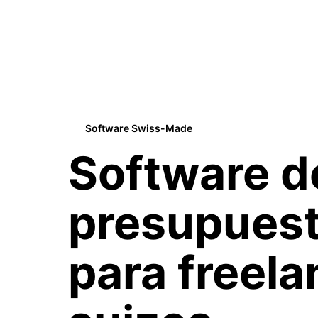
Software Swiss-Made
Software d
presupues
para
freela