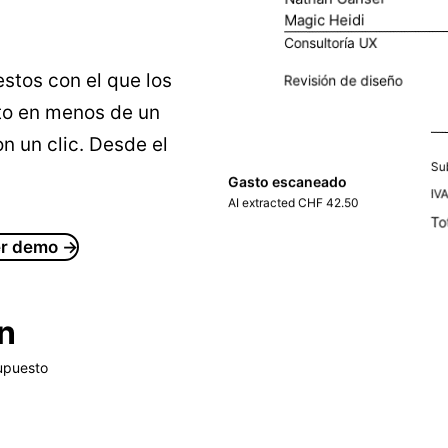
Magic Heidi
Consultoría UX
stos con el que los
Revisión de diseño
to en menos de un
n un clic. Desde el
Su
Gasto escaneado
IV
AI extracted CHF 42.50
To
r demo →
in
upuesto