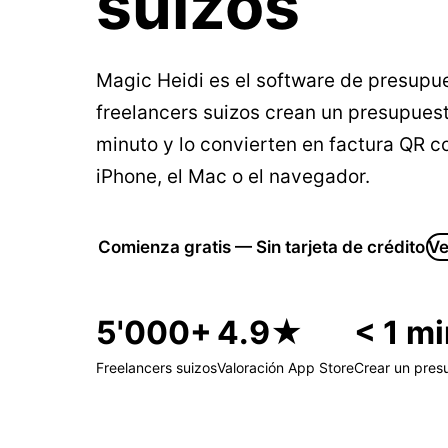
suizos
Magic Heidi es el software de presupue
freelancers suizos crean un presupues
minuto y lo convierten en factura QR co
iPhone, el Mac o el navegador.
Comienza gratis — Sin tarjeta de crédito
Ve
5'000+
4.9★
< 1 m
Freelancers suizos
Valoración App Store
Crear un pres