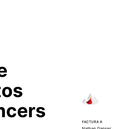
e
tos
ncers
FACTURA A
Nathan Ganser