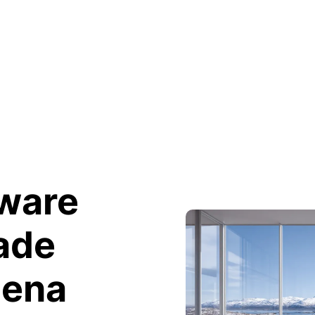
tware
ade
Pena