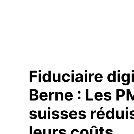
Fiduciaire digi
Berne :
Les P
suisses rédui
leurs coûts