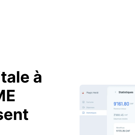
tale à
ME
sent