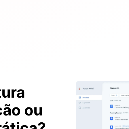
tura
ção ou
ática?