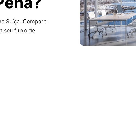
 Pena?
na Suíça. Compare
m seu fluxo de