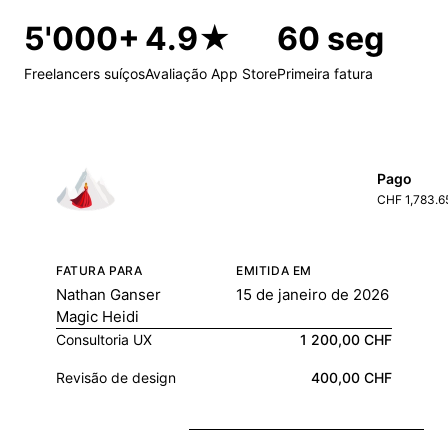
5'000+
4.9★
60 seg
Freelancers suíços
Avaliação App Store
Primeira fatura
Pago
CHF 1,783.6
FATURA PARA
EMITIDA EM
Nathan Ganser
15 de janeiro de 2026
Magic Heidi
Consultoria UX
1 200,00 CHF
Revisão de design
400,00 CHF